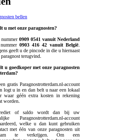
len
lt u met onze paragnosten?
t nummer
0909 0541 vanuit Nederland
t nummer
0903 416 42 vanuit België
.
ens geeft u de pincode in die u hiernaast
e paragnost terugvind.
lt u goedkoper met onze paragnosten
tterdam?
n gratis Paragnostrotterdam.nl-account
n logt u in en dan belt u naar een lokaal
 waar géén extra kosten in rekening
ht worden.
ediet of saldo wordt dan bij uw
nlijke Paragnostrotterdam.nl-account
ardeerd, welke u dan kunt gebruiken
tact met één van onze paragnosten uit
erdam te verkrijgen. Om een