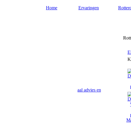
Home
Ervaringen
Rotter
Paragnostrotterdam.nl
Rott
E
K
 uit Rotterdam geven paranormaal advies en antwoord op uw levensvrag
Ma