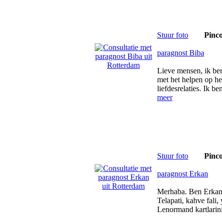
Stuur foto
Pinc
paragnost Biba
Lieve mensen, ik be
met het helpen op h
liefdesrelaties. Ik b
meer
Stuur foto
Pinc
paragnost Erkan
Merhaba. Ben Erkan 1
Telapati, kahve fali
Lenormand kartlarin