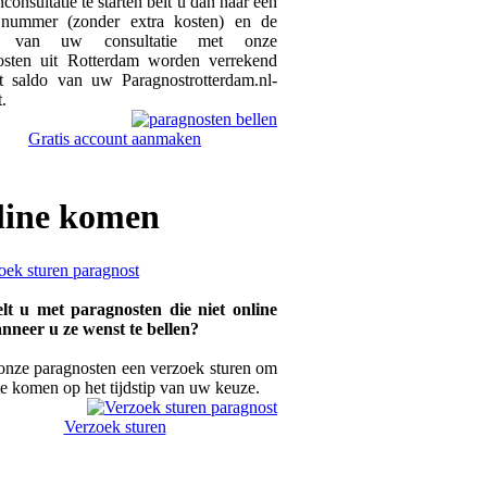
nconsultatie te starten belt u dan naar een
 nummer (zonder extra kosten) en de
n van uw consultatie met onze
osten uit Rotterdam worden verrekend
t saldo van uw Paragnostrotterdam.nl-
.
Gratis account aanmaken
line
komen
lt u met paragnosten die niet online
anneer u ze wenst te bellen?
onze paragnosten een verzoek sturen om
te komen op het tijdstip van uw keuze.
Verzoek sturen