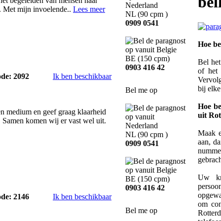
bel
 het begeleiden van mensen naar
. Met mijn invoelende..
Lees meer
NL
(90 cpm )
0909 0541
Hoe be
BE
(150 cpm)
Bel he
0903 416 42
of he
ode: 2092
Ik ben beschikbaar
Vervolg
bij elk
Bel me op
Hoe be
en medium en geef graag klaarheid
uit Ro
e. Samen komen wij er vast wel uit.
Maak ee
NL
(90 cpm )
aan, da
0909 0541
nummer
gebrac
Uw kr
BE
(150 cpm)
persoo
0903 416 42
opgewa
ode: 2146
Ik ben beschikbaar
om con
Bel me op
Rott