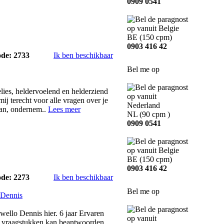
0909 0541
BE
(150 cpm)
0903 416 42
ode: 2733
Ik ben beschikbaar
Bel me op
ies, heldervoelend en helderziend
ij terecht voor alle vragen over je
aan, ondernem..
Lees meer
NL
(90 cpm )
0909 0541
BE
(150 cpm)
0903 416 42
ode: 2273
Ik ben beschikbaar
Bel me op
 Dennis
llo Dennis hier. 6 jaar Ervaren
ei vraagstukken kan beantwoorden