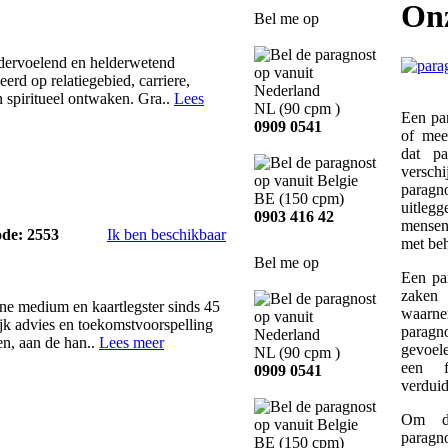
On
Bel me op
ldervoelend en helderwetend
erd op relatiegebied, carriere,
 spiritueel ontwaken. Gra..
Lees
NL
(90 cpm )
Een par
0909 0541
of mee
dat pa
versch
parag
BE
(150 cpm)
uitlegg
0903 416 42
mensen 
ode: 2553
Ik ben beschikbaar
met beh
Bel me op
Een par
zaken 
ne medium en kaartlegster sinds 45
waarn
lijk advies en toekomstvoorspelling
paragn
en, aan de han..
Lees meer
gevoele
NL
(90 cpm )
een f
0909 0541
verduid
Om de
paragn
BE
(150 cpm)