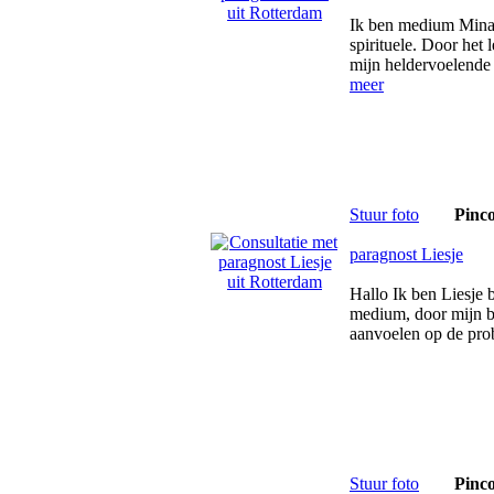
Ik ben medium Mina, 
spirituele. Door het
mijn heldervoelende
meer
Stuur foto
Pinc
paragnost Liesje
Hallo Ik ben Liesje 
medium, door mijn b
aanvoelen op de pro
Stuur foto
Pinc