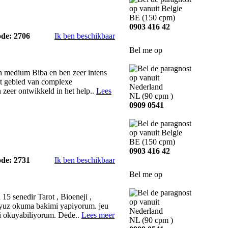
BE
(150 cpm)
0903 416 42
ode: 2706
Ik ben beschikbaar
Bel me op
n medium Biba en ben zeer intens
et gebied van complexe
en zeer ontwikkeld in het help..
Lees
NL
(90 cpm )
0909 0541
BE
(150 cpm)
0903 416 42
ode: 2731
Ik ben beschikbaar
Bel me op
5 senedir Tarot , Bioeneji ,
, yuz okuma bakimi yapiyorum. jeu
i okuyabiliyorum. Dede..
Lees meer
NL
(90 cpm )