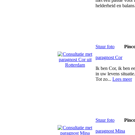
met een passie voor
helderheid en balans
Stuur foto
Pinc
paragnost Cor
Ik ben Cor, ik ben e
in uw levens situati
Tot zo...
Lees meer
Stuur foto
Pinc
paragnost Mina