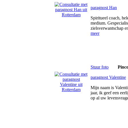
paragnost Han
Spiritueel coach, he
medium. Gespecialise
zielsverwantschap en
meer
Stuur foto
Pinc
paragnost Valentine
Mijn naam is Valenti
jaar, ik geef een eer
op al uw levensvrag