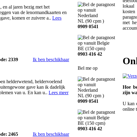
telefoo
lokaal
en al jaren bezig met het
koste
 leggen van de lenormandkaarten en
paragn
 gave, komen er zuivere a..
Lees
NL
(90 cpm )
met he
0909 0541
account
BE
(150 cpm)
0903 416 42
On
ode: 2339
Ik ben beschikbaar
Bel me op
ben helderwetend, heldervoelend
uitengewone gave kan ik dadelijk
Hoe be
blemen van u. En kan u..
Lees meer
zijn w
NL
(90 cpm )
0909 0541
U kan 
online 
BE
(150 cpm)
0903 416 42
ode: 2465
Ik ben beschikbaar