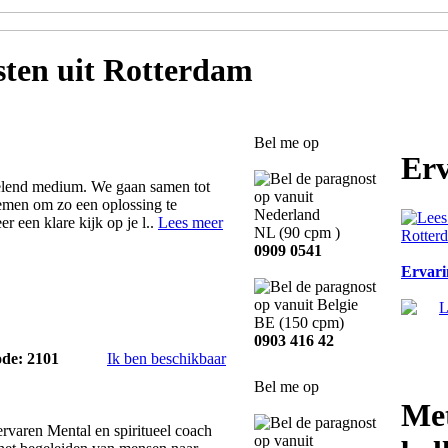
sten
uit Rotterdam
Bel me op
Erv
elend medium. We gaan samen tot
lemen om zo een oplossing te
er een klare kijk op je l..
Lees meer
NL
(90 cpm )
0909 0541
Ervari
BE
(150 cpm)
0903 416 42
ode: 2101
Ik ben beschikbaar
Bel me op
Met
rvaren Mental en spiritueel coach