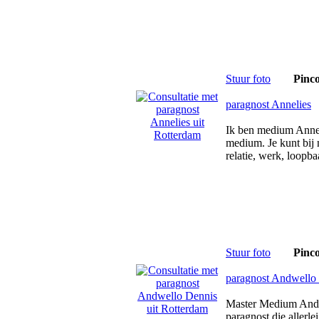
Stuur foto
Pinc
paragnost Annelies
Ik ben medium Annel
medium. Je kunt bij m
relatie, werk, loopb
Stuur foto
Pinc
paragnost Andwello
Master Medium Andwe
paragnost die allerl