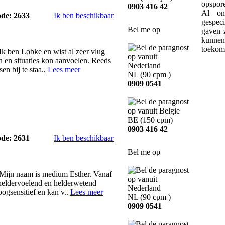
opspor
0903 416 42
Al on
ode: 2633
Ik ben beschikbaar
gespec
Bel me op
gaven z
kunne
toekom
Ik ben Lobke en wist al zeer vlug
n en situaties kon aanvoelen. Reeds
en bij te staa..
Lees meer
NL
(90 cpm )
0909 0541
BE
(150 cpm)
0903 416 42
ode: 2631
Ik ben beschikbaar
Bel me op
 Mijn naam is medium Esther. Vanaf
 heldervoelend en helderwetend
ogsensitief en kan v..
Lees meer
NL
(90 cpm )
0909 0541